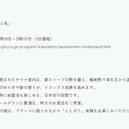
ナと私」
21時55分～22時00分（5分番組）
co.jp/program/education/saunominen/ondemand.html
で囲まれたサウナ室内は、薪ストーブの熱を蓄え、輻射熱で体を芯から
炎のゆらぎや薪の香りが、リラックス効果を高めます。
同時に岩盤浴も楽しめる、日本初の空間です。
クールダウンに最適な、特大の水風呂をご用意。
呂の後は、ブランコに揺られながら「ととのう」体験をお楽しみいただ