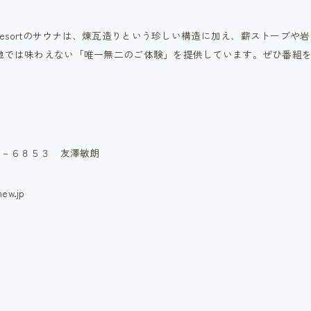
arden Resortのサウナは、煉瓦造りという珍しい構造に加え、薪ストー
他では味わえない「唯一無二のご体験」を提供しています。ぜひ番組
６－６８５３ 友澤敏朗
w.jp