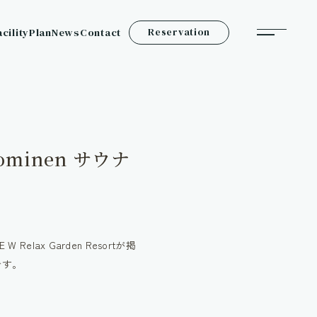
acility
Plan
News
Contact
Reservation
inen サウナ
ax Garden Resortが掲
です。