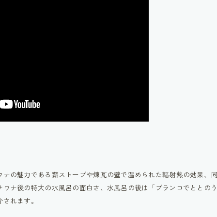
ウナの魅力である薪ストーブや煉瓦の壁で温められた輻射熱の効果、
サウナ後の特大の水風呂の面白さ、水風呂の後は「ブランコでととの
介されます。