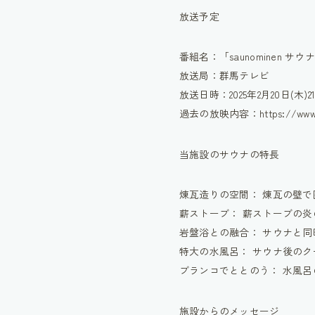
放送予定
番組名：「saunominen サウ
放送局：群馬テレビ
放送日時：2025年2月20日(木)
過去の放映内容：https://www.gtv.
当施設のサウナの特長
煉瓦造りの空間
： 煉瓦の壁
薪ストーブ
： 薪ストーブの
岩盤浴との融合
： サウナと
特大の水風呂
： サウナ後の
ブランコでととのう
： 水風
施設からのメッセージ