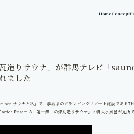
Home
Concept
F
造りサウナ」が群馬テレビ「saunom
れました
inen サウナと私」で、群馬県のグランピングリゾート施設であるTHE W Rel
x Garden Resort の「唯一無二の煉瓦造りサウナ」と特大水風呂が見所