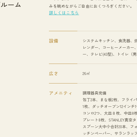
グルーム
みを眺めながらご自由におくつろぎください。
詳しくはこちら
設備
システムキッチン、食洗器、炊飯
レンダー、コーヒーメーカー
ー、テレビ(43型)、トイレ（男
広さ
26㎡
アメニティ
調理器具完備
包丁2本、まな板2枚、フライ
1枚、ダッチオーブン12インチ
コンロ2つ、大皿８枚、中皿8
プレート8枚、STANLEY真空
スプーン大中小合計20本、フォ
ッチンペーパー、サランラッ