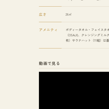
広さ
26㎡
アメニティ
ボディータオル・フェイスタ
（OSAJI)、クレンジングミル
枚）サウナハット（11組）は
動画で見る