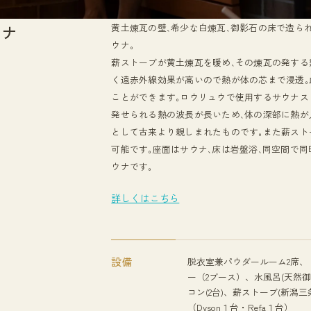
ウナ
黄土煉瓦の壁､希少な白煉瓦､御影石の床で造ら
ウナ｡
薪ストーブが黄土煉瓦を暖め､その煉瓦の発する
く遠赤外線効果が高いので熱が体の芯まで浸透｡
ことができます｡ロウリュウで使用するサウナス
発せられる熱の波長が長いため､体の深部に熱が
として古来より親しまれたものです｡また薪ス
可能です｡座面はサウナ､床は岩盤浴､同空間で
ウナです｡
詳しくはこちら
設備
脱衣室兼パウダールーム2席、
ー（2ブース）、水風呂(天然御
コン(2台)、薪ストーブ(新潟
（Dyson１台・Refa１台）