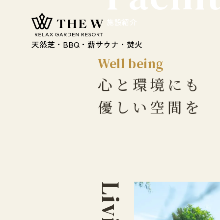
施
設
紹
介
天然芝・BBQ・薪サウナ・焚火
Well being
心と環境にも
優しい空間を