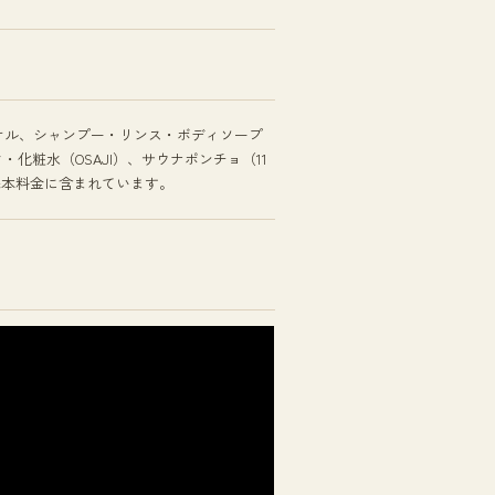
オル、シャンプー・リンス・ボディソープ
ク・化粧水（OSAJI）、サウナポンチョ（11
基本料金に含まれています。