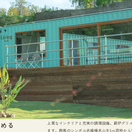
眺める
上質なインテリアと充実の調理設備。薪炉グリ
ます。群馬のシンボル名峰榛名山を5ｍ窓枠か