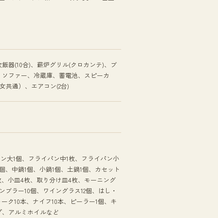
器(10合)、薪炉グリル(クロカンテ)、ブ
、ソファー、冷蔵庫、蓄電池、スピーカ
女共通）、エアコン(2台)
パン大1個、フライパン中1枚、フライパン小
1個、中鍋1個、小鍋1個、土鍋1個、カセット
枚、小皿4枚、取り分け皿4枚、モーニング
タンブラー10個、ワイングラス12個、はし・
ーク10本、ナイフ10本、ピーラー1個、キ
プ、アルミホイルなど