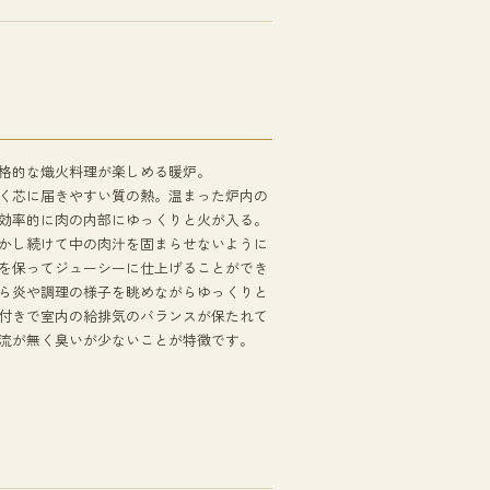
格的な熾火料理が楽しめる暖炉。
く芯に届きやすい質の熱。温まった炉内の
効率的に肉の内部にゆっくりと火が入る。
かし続けて中の肉汁を固まらせないように
を保ってジューシーに仕上げることができ
ら炎や調理の様子を眺めながらゆっくりと
付きで室内の給排気のバランスが保たれて
流が無く臭いが少ないことが特徴です。