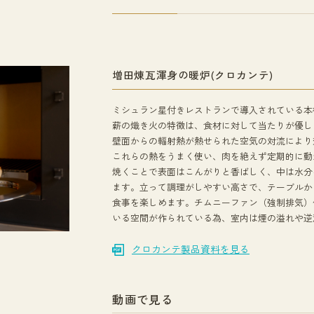
増田煉瓦渾身の暖炉(クロカンテ)
ミシュラン星付きレストランで導入されている本
薪の熾き火の特徴は、食材に対して当たりが優し
壁面からの輻射熱が熱せられた空気の対流により
これらの熱をうまく使い、肉を絶えず定期的に動
焼くことで表面はこんがりと香ばしく、中は水分
ます。立って調理がしやすい高さで、テーブルか
食事を楽しめます。チムニーファン（強制排気）
いる空間が作られている為、室内は煙の溢れや逆
クロカンテ製品資料を見る
動画で見る