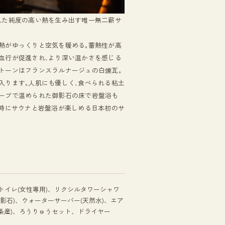
れた純度の高い熱を生み出す唯一無二薪サ
熱がゆっくりと空気を暖める｡蓄熱性が高
血行が促進され､より深い温かさを感じる
トーンはフランスラルナージュの白煉瓦｡
入ります｡人肌にも優しく､食べられる粘土
トーブで温められた御影石の床で岩盤浴も
同時にサウナと岩盤浴が楽しめる日本初のサ
トイレ(女性専用)、リクシルタワーシャワ
影石)、ウォーターサーバー(天然水)、エア
三条産)、ろうりゅうセット、ドライヤー