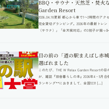
BBQ・サウナ・天然芝・焚火ならT
Garden Resort
2026.04.18更新 都心から車で1〜2時間
完全貸切グランピング。2026年の最新トレ
（サウナ）」「全天候対応」の3拍子が揃った̶ [
目の前の「道の駅まえばし赤城
選ばれました
このたび、THE W Relax Garden Res
が、雑誌『田舎暮らしの本』2026年4・5月
ランキング**におきまして、全国1231 […]