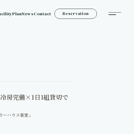
acility
Plan
News
Contact
Reservation
冷房完備×1日1組貸切で
ーラーハウス客室」