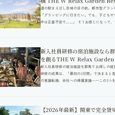
橋 THE W Relax Garden Re
道の駅まえばし赤城の目の前。都市型グラン
「グランピングに行きたい。でも、子どもや
中は正直不安で……」 そうお感じになって、ず
新入社員研修の宿泊施設なら群
を創るTHE W Relax Garden 
新入社員研修の宿泊施設を群馬でお探しの経
研修の成果は、「最初の3日間」で決まると
の意識転換、会社への帰属意識──この3つを
【2026年最新】関東で完全貸