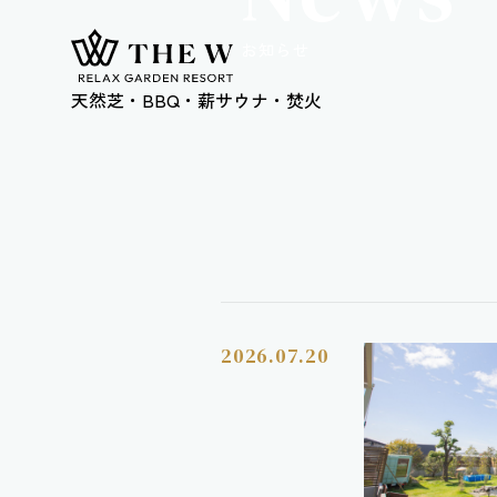
お
知
ら
せ
天然芝・BBQ・薪サウナ・焚火
2026.07.20