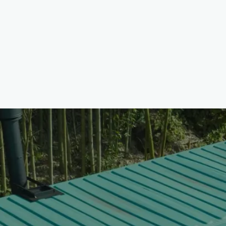
投
稿
の
ペ
ー
ジ
送
り