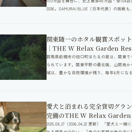
の3カ国を舞台に、史上最多48カ国・全104試
2026。SAMURAI BLUE（日本代表）の挑戦も
関東随一のホタル観賞スポッ
｜THE W Relax Garden 
群馬県前橋市の田口町ほたるの里は、関東で
られています。関東平野の最北端、山間地か
域は、豊かな自然環境が残り、毎年6月になる
愛犬と泊まれる完全貸切グラン
完備のTHE W Relax Gard
2025.08.27（2026.04.22 更新） 「
れる場所が少ない」「他のお客様や他の犬に