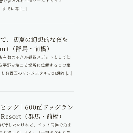
合で争われるFIFAワールドカップ
、すでに幕 […]
トで、初夏の幻想的な夜を
Resort（群馬・前橋）
も有数のホタル観賞スポットとして知
ら平野が始まる場所に位置するこの地
と数百匹のゲンジホタルが幻想的 […]
ピング｜600㎡ドッグラン
en Resort（群馬・前橋）
愛犬と一緒に旅行したいけれど、ペット同伴で泊ま
気を遣ってしまう」「大型犬だから受